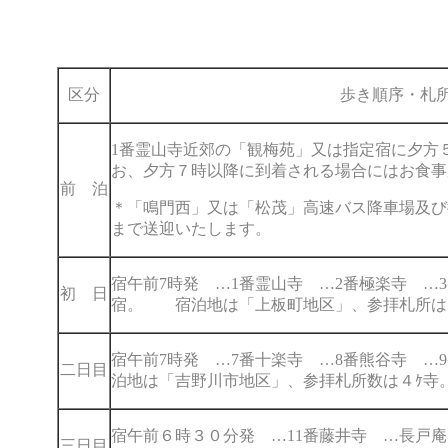
区分
歩き順序・札
1番霊山寺近郊の「観梅苑」又は指定宿に夕方
お、夕方７時以降に到着される場合にはお食
前 泊
＊「鳴門西」又は「松茂」高速バス降車場及び
まで送迎いたします。
宿午前7時発 …1番霊山寺 …2番極楽寺 …
初 日
宿。
宿泊地は「上板町地区」、参拝札所は
宿午前7時発 …7番十楽寺 …8番熊谷寺 
二日目
泊地は「吉野川市地区」、参拝札所数は４ｹ寺
宿午前６時３０分発 …11番藤井寺 …長
三日目