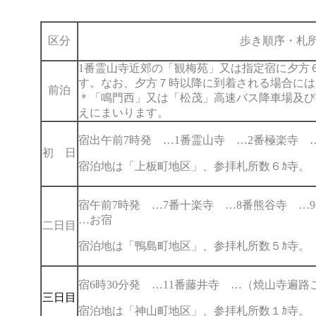
区分
歩き順序・札
1番霊山寺近郊の「観梅苑」又は指定宿に夕方６
す。なお、夕方７時以降に到着される場合には
前泊
＊「鳴門西」又は「松茂」高速バス降車場及び
えにまいります。
宿出午前7時発 …1番霊山寺 …2番極楽寺 
初 日
宿泊地は「上板町地区」、参拝札所数６ｶ寺。
宿午前7時発 …7番十楽寺 …8番熊谷寺 …
…お宿
二日目
宿泊地は「鴨島町地区」、参拝札所数５ｶ寺。
宿6時30分発 …11番藤井寺 …（焼山寺遍
三日目
宿泊地は「神山町地区」、参拝札所数１ｶ寺。