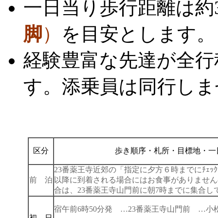
一日当り歩行距離は約30
脚
）
を目安とします
経験豊富な先達が全行
す。添乗員は同行しま
区分
歩き順序・札所・目標地・一
23番薬王寺近郊の「指定に夕方６時までにﾁｪ
前 泊
以降に到着される場合にはお食事がありません
合は、23番薬王寺山門前に朝7時までに集合し
宿午前6時50分発 …23番薬王寺山門前 …
初 日