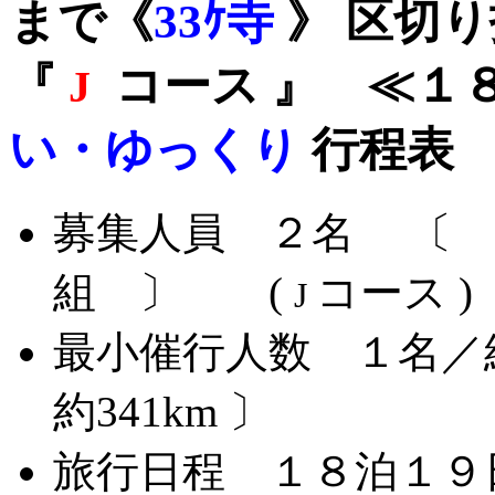
まで《
33ｹ寺
》 区切
『
コース 』 ≪１
J
い・ゆっくり
行程表
募集人員 ２名 〔 
組 〕 (
コース )
J
最小催行人数 １名
約341km 〕
旅行日程 １８泊１９