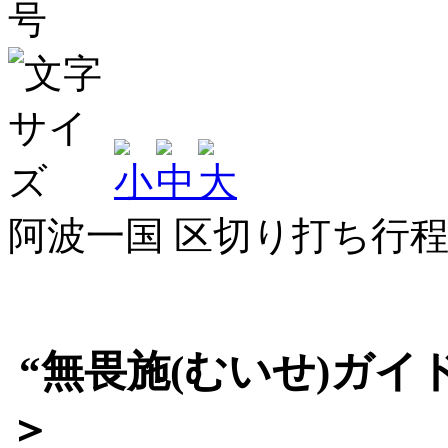
阿波一国 区切り打ち行
“無畏施(むいせ)ガイ
＞