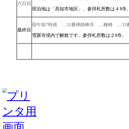
六日目
宿泊地は「高知市地区」、参拝札所数は４ｶ寺
宿午前7時発 …32番禅師峰寺 …種崎 …3
最終目
雪蹊寺境内で解散です。参拝札所数は２ｶ寺。