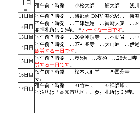
十日
宿午前７時発 …小松大師 …鯖大師 …浅
目
11日目
宿午前７時発 …海部駅-DMV-海の駅… 佛
宿午前７時発 …三津漁港 …御厨人窟 …2
12日目
参拝札所は２ｹ寺。＊
ハードな一日です
。
13日目
宿午前７時発 …26金剛頂寺 …不動岩 …
宿午前７時発 …27神峯寺 …大山岬 …伊
14日目
疲労する一日です
。
宿午前７時発 …琴ｹ浜 …夜須 …28大日
15日目
労する一日です
。
宿午前７時発 …松本大師堂 …29国分寺 
16日目
寺。
宿午前７時発 …31竹林寺 …32禅師峰寺 …
17日目
宿泊地は「高知市地区」。参拝札所は３ｹ寺。