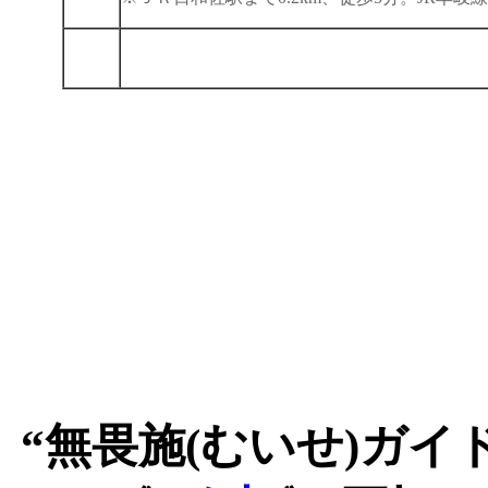
“無畏施(むいせ)ガイド