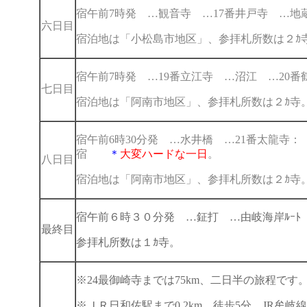
宿午前7時発 …観音寺 …17番井戸寺 …地
六日目
宿泊地は「小松島市地区」、参拝札所数は２ｶ
宿午前7時発 …19番立江寺 …沼江 …20
七日目
宿泊地は「阿南市地区」、参拝札所数は２ｶ寺
宿午前6時30分発 …水井橋 …21番太龍寺
宿
＊
大変ハードな一日
。
八日目
宿泊地は「阿南市地区」、参拝札所数は２ｶ寺
宿午前６時３０分発 …鉦打
…由岐海岸ﾙｰﾄ
最終目
参拝札所数は１ｶ寺。
※24最御崎寺までは75km、二日半の旅程です
※ＪＲ日和佐駅まで0.2km、徒歩5分。JR牟