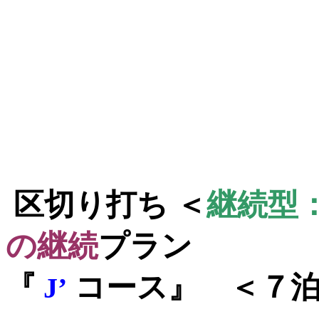
区切り打ち ＜
継続型
の継続
プラン
『
コース』 ＜７
J’