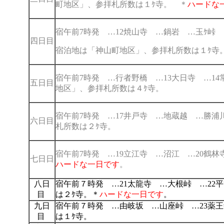
町地区」、参拝札所数は１ｹ寺。 ＊
ハードな
宿午前7時発 …12焼山寺 …鍋岩 …玉ｹ
四日目
宿泊地は「神山町地区」、参拝札所数は１ｹ寺
宿午前7時発 …行者野橋 …13大日寺 …1
五日目
地区」、参拝札所数は４ｹ寺。
宿午前7時発 …17井戸寺 …地蔵越 …勝
六日目
札所数は２ｹ寺。
宿午前7時発 …19立江寺 …沼江 …20
七日日
ハードな一日です
。
八日
宿午前７時発 …21太龍寺 …大根峠 …2
目
は２ｹ寺。＊
ハードな一日です
。
九日
宿午前７時発 …由岐坂 …山座峠 …23薬
目
は１ｹ寺。