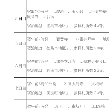
宿6時30分発 …鍋岩 …玉ケ峠 …行者野橋 
観音寺 …お宿
四日目
宿泊地は「徳島市地区」、参拝札所数４ｶ寺。
宿午前7時発 …観音寺 …17番井戸寺 …地
五日目
宿泊地は「徳島市地区」、参拝札所数２ｶ寺。
宿午前7時発 …19番立江寺 …鶴林寺登り口
六日目
宿泊地は「阿南市地区」、参拝札所数２ｶ寺。
宿午前6時30分発 …21番太龍寺 …大根峠 
七日目
宿泊地は「美波町地区」、参拝札所数２ｶ寺
宿午前7時発 …釘打 …由岐ﾙｰﾄ …山座峠