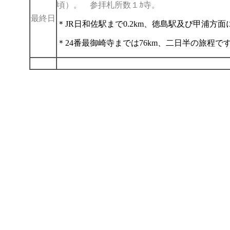
頃）。 参拝札所数１ｶ寺。
最終日
＊JR日和佐駅まで0.2km、徳島駅及び甲浦方
＊24番最御崎寺までは76km、二日半の旅程で