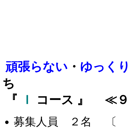
頑張らない
・
ゆっく
ち
『
Ｉ
コース 』 ≪
募集人員 ２名 〔 