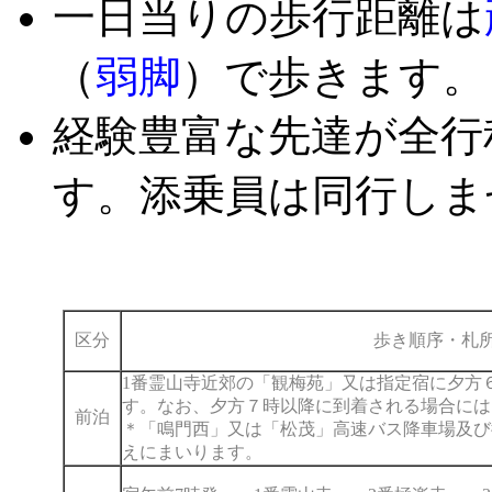
一日当りの歩行距離は
（
弱脚
）で歩きます
経験豊富な先達が全行
す。添乗員は同行しま
区分
歩き順序・札
1番霊山寺近郊の「観梅苑」又は指定宿に夕方６
す。なお、夕方７時以降に到着される場合には
前泊
＊「鳴門西」又は「松茂」高速バス降車場及び
えにまいります。