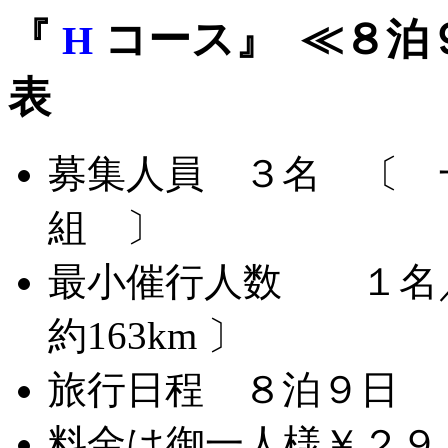
『
コース』 ≪８泊
H
表
募集人員 ３名 〔 
組 〕
最小催行人数 １
約163km 〕
旅行日程 ８泊９日
料金は御一人様￥２９