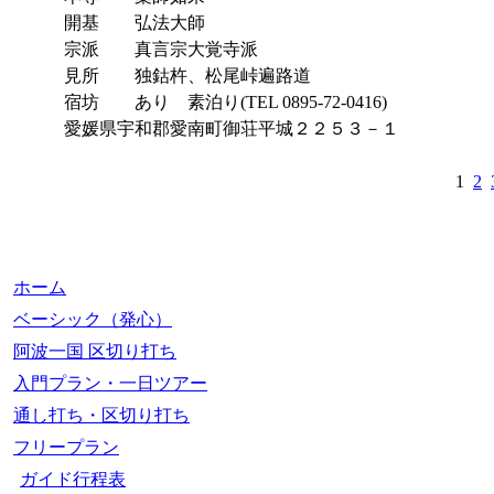
開基 弘法大師
宗派 真言宗大覚寺派
見所 独鈷杵、松尾峠遍路道
宿坊 あり 素泊り(TEL 0895-72-0416)
愛媛県宇和郡愛南町御荘平城２２５３－１
1
2
ホーム
ベーシック（発心）
阿波一国 区切り打ち
入門プラン・一日ツアー
通し打ち・区切り打ち
フリープラン
ガイド行程表