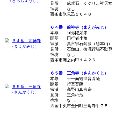
見所 成就石、くぐり吉祥天女
宿坊 なし
西条市氷見乙１０４８
６４番 前神寺（まえがみじ）
本尊 阿弥陀如来
開基 円行者小角
宗派 真言宗石鎚派（総本山）
見所 石鎚山、御瀧行場不動尊
宿坊 なし
西条市洲之内甲１４２６
６５番 三角寺（さんかくじ）
本尊 十一面観世音菩薩
開基 行基菩薩
宗派 高野山真言宗
見所 三角の池
宿坊 なし
四国中央市金田町三角寺甲７５