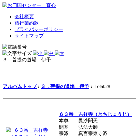
会社概要
旅行業約款
プライバシーポリシー
サイトマップ
３．菩提の道場 伊予
アルバムトップ
:
３．菩提の道場 伊予
:
Total:28
６３番 吉祥寺（きちじょうじ）
本尊 毘沙聞天
開基 弘法大師
宗派 真言宗東寺派